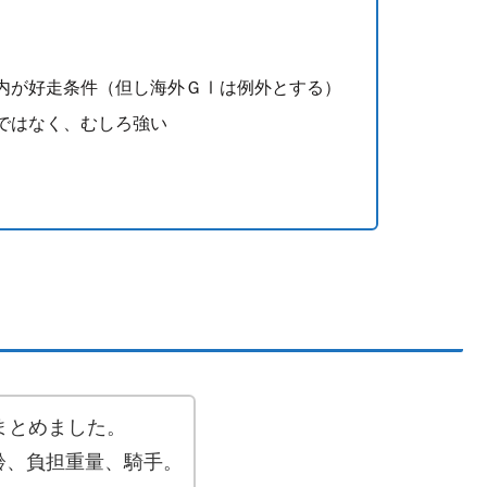
内が好走条件（但し海外ＧⅠは例外とする）
ではなく、むしろ強い
まとめました。
齢、負担重量、騎手。