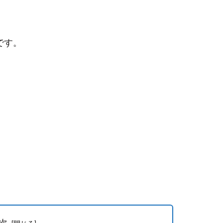
です。
。
次