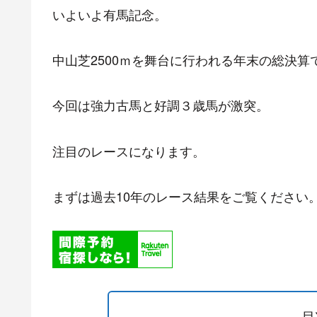
いよいよ有馬記念。
中山芝2500ｍを舞台に行われる年末の総決算
今回は強力古馬と好調３歳馬が激突。
注目のレースになります。
まずは過去10年のレース結果をご覧ください
目