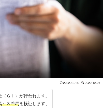
2022.12.18
2022.12.24
馬記念（ＧⅠ）が行われます。
馬～３着馬
を検証します。