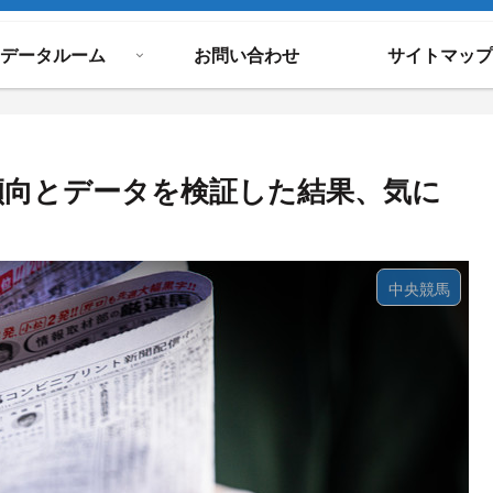
データルーム
お問い合わせ
サイトマップ
年の傾向とデータを検証した結果、気に
中央競馬