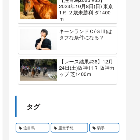
2023年10月8日(日) 東京
1Ｒ ２歳未勝利 ダ1400
ｍ
キーンランドＣ(ＧⅢ)は
タフな条件になる？
【レース結果#36】12月
24日(土)阪神11Ｒ 阪神カ
ップ 芝1400ｍ
タグ
注目馬
重賞予想
騎手