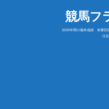
競馬フ
2025年間の最終成績 単勝回収
注目