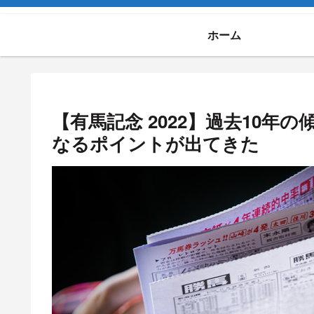
ホーム
【有馬記念 2022】過去10
なるポイントが出てきた