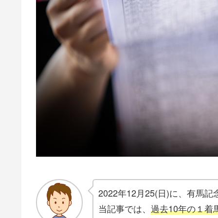
2022年12月25(日)に、有
当記事では、
過去10年の１着