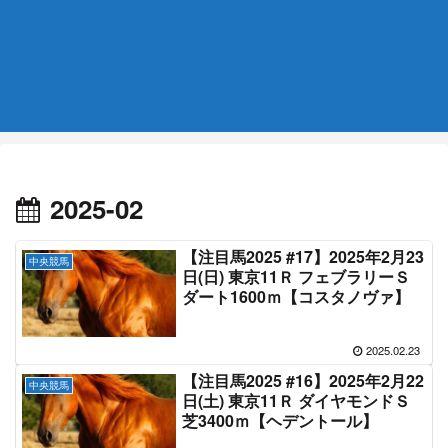
2025-02
【注目馬2025 #17】2025年2月23
中央競馬
日(日) 東京11Ｒ フェブラリーＳ
ダート1600ｍ【コスタノヴァ】
2025.02.23
【注目馬2025 #16】2025年2月22
中央競馬
日(土) 東京11Ｒ ダイヤモンドＳ
芝3400ｍ【ヘデントール】