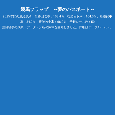
競馬フラップ ～夢のパスポート～
2025年間の最終成績 単勝回収率：108.4％、複勝回収率：104.0％、単勝的中
率：34.0％、複勝的中率：66.0％、予想レース数：50
注目騎手の成績・データ・分析の掲載を開始しました。詳細はデータルームへ。