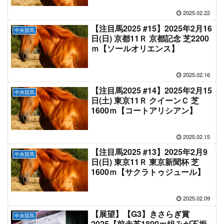
2025.02.22
【注目馬2025 #15】2025年2月16
中央競馬
日(日) 京都11Ｒ 京都記念 芝2200
ｍ【ソールオリエンス】
2025.02.16
【注目馬2025 #14】2025年2月15
中央競馬
日(土) 東京11Ｒ クイーンＣ 芝
1600ｍ【コートアリシアン】
2025.02.15
【注目馬2025 #13】2025年2月9
中央競馬
日(日) 東京11Ｒ 東京新聞杯 芝
1600ｍ【サクラトゥジュール】
2025.02.09
【展望】【G3】きさらぎ賞
中央競馬
2025【前走芝1800ｍ組みが不振