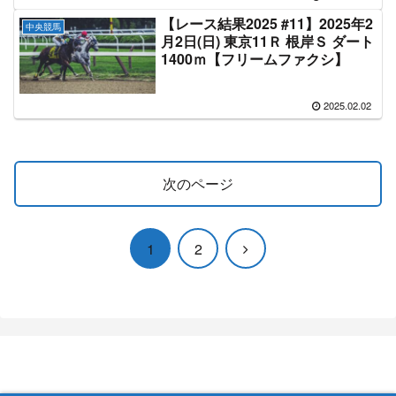
【レース結果2025 #11】2025年2
中央競馬
月2日(日) 東京11Ｒ 根岸Ｓ ダート
1400ｍ【フリームファクシ】
2025.02.02
次のページ
次
1
2
へ
競馬フラップ ～夢のパスポート～