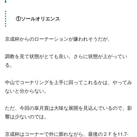
①ソールオリエンス
京成杯からのローテーションが嫌われそうだが、
調教を見て状態がとても良い。さらに状態が上がってい
る。
中山でコーナリングを上手に回ってこれるかは、やってみ
ないと分からない。
ただ、今回の皐月賞は大味な展開を見込んでいるので、影
響は少ないのでは。
京成杯はコーナーで外に膨れながら、最後の２Ｆを11.7-