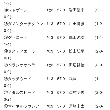
1-2）
⑪シャザーン 牡3 57.0 岩田望来 （2-1-
0-0）
⑫ダノンタッチダウン 牡3 57.0 川田将雅 （1-2-
0-0）
⑬グラニット 牡3 57.0 嶋田純次 （1-1-
1-4）
⑭タスティエーラ 牡3 57.0 松山弘平 （2-0-
0-1）
⑮ベラジオオペラ 牡3 57.0 田辺裕信 （3-0-
0-0）
⑯タッチウッド 牡3 57.0 武豊 （1-1-
0-0）
⑰メタルスピード 牡3 57.0 津村明秀 （2-0-
3-2）
⑱マイネルラウレア 牡3 57.0 戸崎圭太 （2-0-