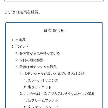
まずは出走馬を確認。
目次
出走馬
ポイント
各陣営が色気を持っている
前日の雨の影響
最後はポテンシャル勝負
ポテンシャルが高いと見ているのは２頭
①ソールオリエンス
⑯タッチウッド
ここからは、次点で人気しそうな馬たちの印象
⑤フリームファクシ
⑦ファントムシーフ