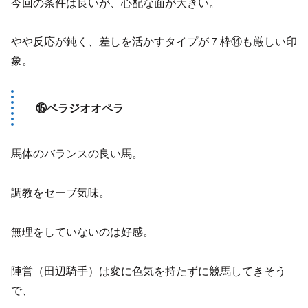
今回の条件は良いが、心配な面が大きい。
やや反応が鈍く、差しを活かすタイプが７枠⑭も厳しい印
象。
⑮ベラジオオペラ
馬体のバランスの良い馬。
調教をセーブ気味。
無理をしていないのは好感。
陣営（田辺騎手）は変に色気を持たずに競馬してきそう
で、