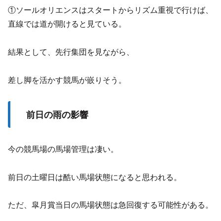
①ソールオリエンスはスタートからリズム重視で行けば、
直線では道が開けると見ている。
結果として、先行集団を見ながら、
差し脚を活かす競馬が嵌りそう。
前日の雨の影響
今の競馬場の馬場管理は凄い。
前日の土曜日は酷い馬場状態になると思われる。
ただ、皐月賞当日の馬場状態は急回復する可能性がある。