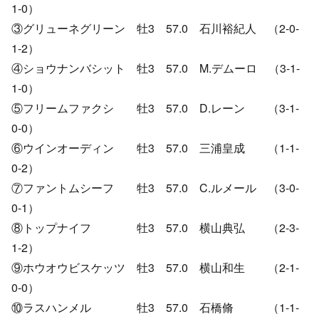
1-0）
③グリューネグリーン 牡3 57.0 石川裕紀人 （2-0-
1-2）
④ショウナンバシット 牡3 57.0 M.デムーロ （3-1-
1-0）
⑤フリームファクシ 牡3 57.0 D.レーン （3-1-
0-0）
⑥ウインオーディン 牡3 57.0 三浦皇成 （1-1-
0-2）
⑦ファントムシーフ 牡3 57.0 C.ルメール （3-0-
0-1）
⑧トップナイフ 牡3 57.0 横山典弘 （2-3-
1-2）
⑨ホウオウビスケッツ 牡3 57.0 横山和生 （2-1-
0-0）
⑩ラスハンメル 牡3 57.0 石橋脩 （1-1-