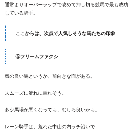
通常よりオーバーラップで攻めて押し切る競馬で最も成功
している騎手。
ここからは、次点で人気しそうな馬たちの印象
⑤フリームファクシ
気の良い馬というか、前向きな面がある。
スムーズに流れに乗れそう。
多少馬場が悪くなっても、むしろ良いかも。
レーン騎手は、荒れた中山の内ラチ沿いで