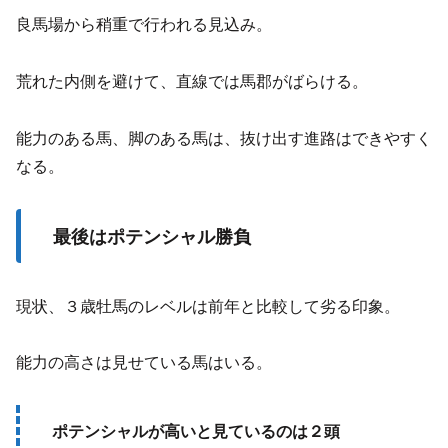
良馬場から稍重で行われる見込み。
荒れた内側を避けて、直線では馬郡がばらける。
能力のある馬、脚のある馬は、抜け出す進路はできやすく
なる。
最後はポテンシャル勝負
現状、３歳牡馬のレベルは前年と比較して劣る印象。
能力の高さは見せている馬はいる。
ポテンシャルが高いと見ているのは２頭