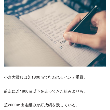
小倉大賞典は芝1800ｍで行われるハンデ重賞。
前走に芝1800ｍ以下を走ってきた組みよりも、
芝2000ｍ出走組みが好成績を残している。