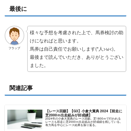
最後に
様々な予想を考慮された上で、馬券検討の助
けになればと思います。
馬券は自己責任でお願いします(*人>ω<)。
フラップ
最後まで読んでいただき、ありがとうござい
ました。
関連記事
【レース回顧】【G3】小倉大賞典 2024【前走に
芝2000ｍ出走組みが好成績】
2024年の小倉大賞典のレース回顧。芝1800ｍで行われる
レースも前走に芝2000ｍ出走組みが好成績を残している。
有力馬を中心にレース結果を振り返る。