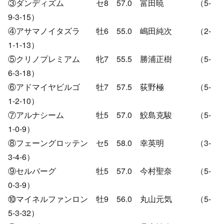
③ダンディズム セ8 57.0 富田暁 （5-
9-3-15）
④アサマノイタズラ 牡6 55.0 嶋田純次 （2-
1-1-13）
⑤クリノプレミアム 牝7 55.5 勝浦正樹 （5-
6-3-18）
⑥アドマイヤビルゴ 牡7 57.5 荻野極 （5-
1-2-10）
⑦アルナシーム 牡5 57.0 鮫島克駿 （5-
1-0-9）
⑧フェーングロッテン セ5 58.0 幸英明 （3-
3-4-6）
⑨セルバーグ 牡5 57.0 今村聖奈 （5-
0-3-9）
⑩マイネルファンロン 牡9 56.0 丸山元気 （5-
5-3-32）