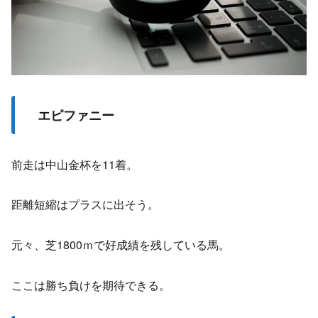
エピファニー
前走は中山金杯を11着。
距離短縮はプラスに出そう。
元々、芝1800ｍで好成績を残している馬。
ここは勝ち負けを期待できる。