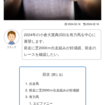
2024.02.16
2024.02.18
2024年の小倉大賞典(G3)を有力馬を中心に
展望します。
前走に芝2000ｍ出走組みが好成績。前走の
フラップ
レースを確認したい。
目次
出走馬
前走に芝2000ｍ出走組みが好成績
有力馬
エピファニー