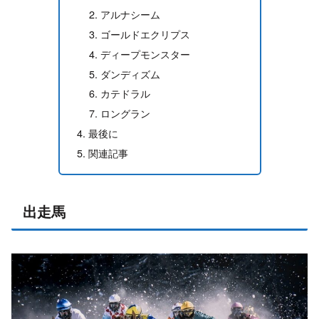
アルナシーム
ゴールドエクリプス
ディープモンスター
ダンディズム
カテドラル
ロングラン
最後に
関連記事
出走馬