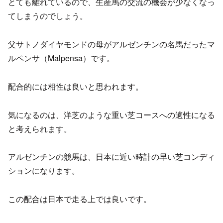
とても離れているので、生産馬の交流の機会が少なくなっ
てしまうのでしょう。
父サトノダイヤモンドの母がアルゼンチンの名馬だったマ
ルペンサ（Malpensa）です。
配合的には相性は良いと思われます。
気になるのは、洋芝のような重い芝コースへの適性になる
と考えられます。
アルゼンチンの競馬は、日本に近い時計の早い芝コンディ
ションになります。
この配合は日本で走る上では良いです。