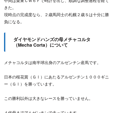
中間は栗東ＣＷ６Ｆで時計を出し、順調な調整過程を経て
きた。
現時点の完成度なら、２歳馬同士の札幌２歳Ｓは十分に勝
負になる。
ダイヤモンドハンズの母メチャコルタ
（Mecha Corta）について
メチャコルタは南半球出身のアルゼンチン産馬です。
日本の桜花賞（ＧⅠ）にあたるアルゼンチン１０００ギニ
ー（ＧⅠ）を勝っています。
この勝利以外は大きなレースを勝っていません。
４代母までアルゼンチンで走っています。