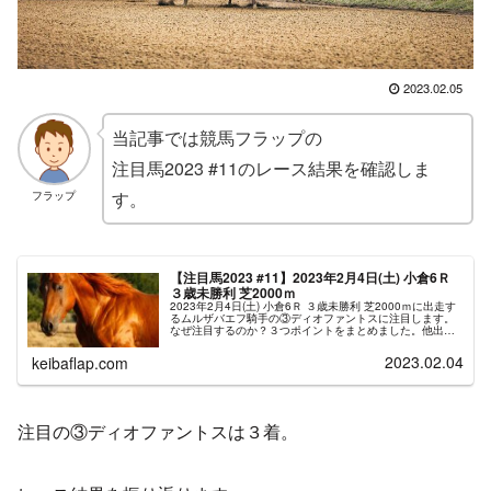
2023.02.05
当記事では競馬フラップの
注目馬2023 #11のレース結果を確認しま
す。
フラップ
【注目馬2023 #11】2023年2月4日(土) 小倉6Ｒ
３歳未勝利 芝2000ｍ
2023年2月4日(土) 小倉6Ｒ ３歳未勝利 芝2000ｍに出走す
るムルザバエフ騎手の③ディオファントスに注目します。
なぜ注目するのか？３つポイントをまとめました。他出走
馬も検討します。
2023.02.04
keibaflap.com
注目の③ディオファントスは３着。