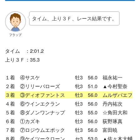
タイム、上り３Ｆ、レース結果です。
フラップ
タイム ：2:01.2
上り３Ｆ：35.3
１着 ④サスケ 牡3 56.0 福永祐一
２着 ②リリーバローズ 牝3 51.0 ▲今村聖奈
３着 ③ディオファントス 牡3 56.0 ムルザバエフ
４着 ⑥ウインエクラン 牡3 56.0 丹内祐次
５着 ⑧ダノンワンナップ 牡3 55.0 ☆角田大和
６着 ①カズキ 牡3 56.0 荻野琢真
７着 ⑦ロジウムエポック 牡3 56.0 富田暁
８着 ⑨ケイツークローン セ3 53.0 ▲佐々木大輔