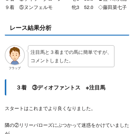
９着 ⑤ヌンフェルモ 牝3 52.0 ◇藤田菜七子
レース結果分析
注目馬と３着までの馬に簡単ですが、
コメントしました。
フラップ
３着 ③ディオファントス ※注目馬
スタートはこれまでより良くなりました。
隣の②リリーバローズにぶつかって迷惑をかけていました
が。