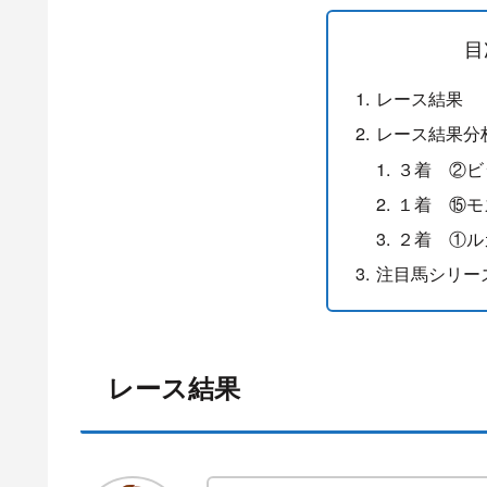
目
レース結果
レース結果分
３着 ②ビ
１着 ⑮モ
２着 ①ル
注目馬シリー
レース結果