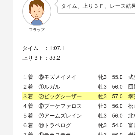
タイム、上り３Ｆ、レース結
フラップ
タイム ：1:07.1
上り３Ｆ：33.2
１着 ⑮モズメイメイ 牝3 55.0 武
２着 ①ルガル 牡3 56.0 団
３着 ②ビッグシーザー 牡3 57.0 幸
４着 ⑰ブーケファロス 牡3 56.0 松
５着 ⑦アームズレイン 牡3 56.0 北
６着 ⑭トラベログ 牝3 54.0 富
７着 ⑪テラステラ 牡3 56.0 岩