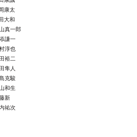
藤岡康太
角田大和
秋山真一郎
添謙一
西村淳也
菱田裕二
田隼人
鮫島克駿
横山和生
藤新
丹内祐次