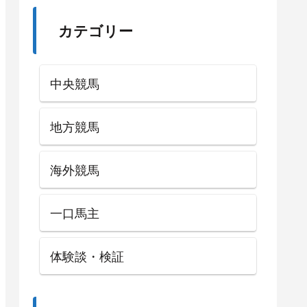
カテゴリー
中央競馬
地方競馬
海外競馬
一口馬主
体験談・検証