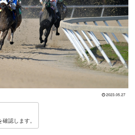
2023.05.27
果を確認します。