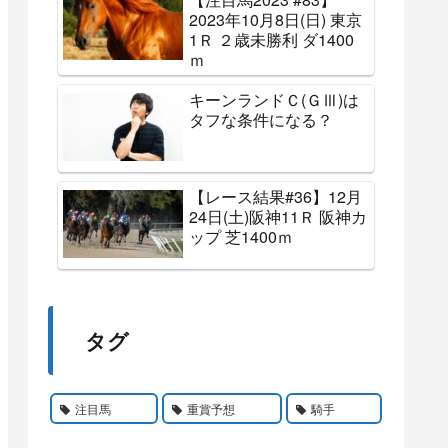
2023年10月8日(日) 東京
1Ｒ ２歳未勝利 ダ1400
ｍ
キーンランドＣ(ＧⅢ)は
タフな条件になる？
【レース結果#36】12月
24日(土)阪神11Ｒ 阪神カ
ップ 芝1400ｍ
タグ
注目馬
重賞予想
騎手