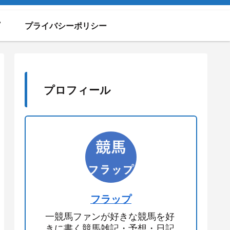
プライバシーポリシー
プロフィール
フラップ
一競馬ファンが好きな競馬を好
きに書く競馬雑記・予想・日記