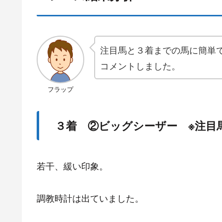
注目馬と３着までの馬に簡単
コメントしました。
フラップ
３着 ②ビッグシーザー ※注目
若干、緩い印象。
調教時計は出ていました。