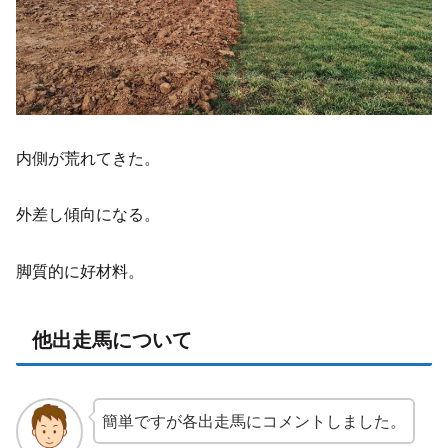
内側が荒れてきた。
外差し傾向になる。
脚質的に好材料。
他出走馬について
簡単ですが各出走馬にコメントしました。