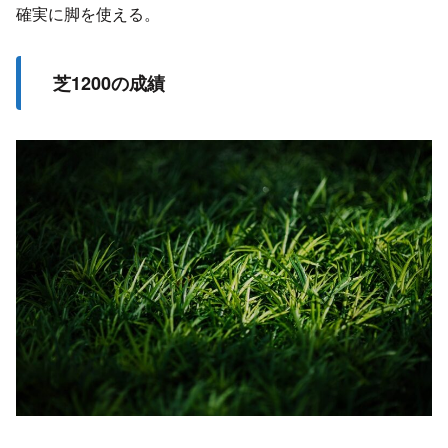
確実に脚を使える。
芝1200の成績