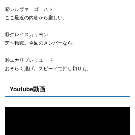
⑫シルヴァーゴースト
ここ最近の内容から厳しい。
⑬グレイスカリヨン
芝へ転戦。今回のメンバーなら。
⑭ユカリプレリュード
おそらく逃げ。スピードで押し切りも。
Youtube動画