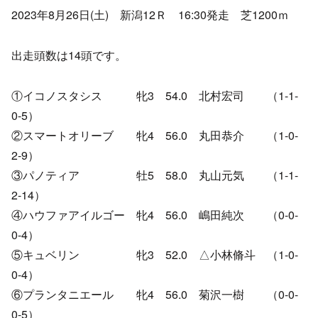
2023年8月26日(土) 新潟12Ｒ 16:30発走 芝1200ｍ
出走頭数は14頭です。
①イコノスタシス 牝3 54.0 北村宏司 （1-1-
0-5）
②スマートオリーブ 牝4 56.0 丸田恭介 （1-0-
2-9）
③パノティア 牡5 58.0 丸山元気 （1-1-
2-14）
④ハウファアイルゴー 牝4 56.0 嶋田純次 （0-0-
0-4）
⑤キュベリン 牝3 52.0 △小林脩斗 （1-0-
0-4）
⑥プランタニエール 牝4 56.0 菊沢一樹 （0-0-
0-5）