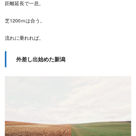
距離延長で一息。
芝1200ｍは合う。
流れに乗れれば。
外差し出始めた新潟