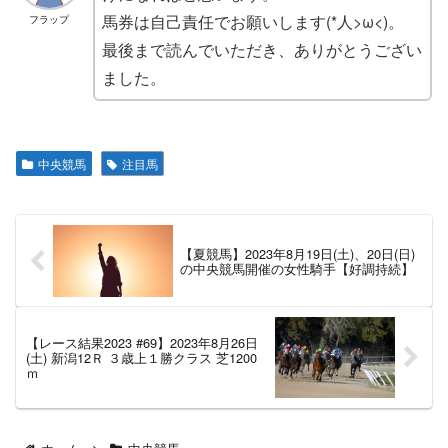
馬券は自己責任でお願いします(*人>ω<)。
フラップ
最後まで読んでいただき、ありがとうござい
ました。
中央競馬
注目馬
【夏競馬】2023年8月19日(土)、20日(日)
の中央競馬開催の女性騎手【好調持続】
【レース結果2023 #69】2023年8月26日
(土) 新潟12Ｒ ３歳上１勝クラス 芝1200
ｍ