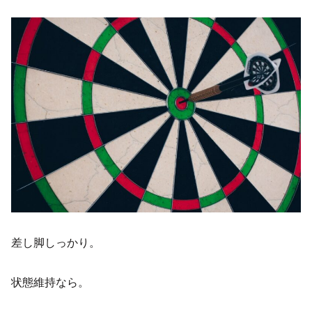
差し脚しっかり。
状態維持なら。