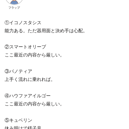
フラップ
①イコノスタシス
能力ある。ただ器用面と決め手は心配。
②スマートオリーブ
ここ最近の内容から厳しい。
③パノティア
上手く流れに乗れれば。
④ハウファアイルゴー
ここ最近の内容から厳しい。
⑤キュベリン
休み明けで様子見。