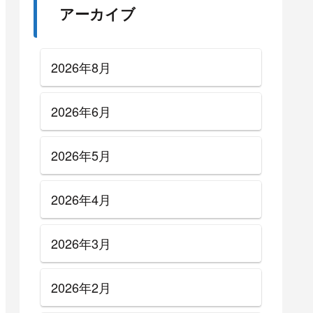
アーカイブ
2026年8月
2026年6月
2026年5月
2026年4月
2026年3月
2026年2月