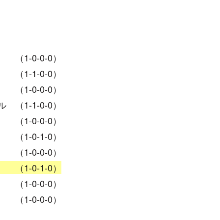
1-0-0-0）
（1-1-0-0）
（1-0-0-0）
（1-1-0-0）
（1-0-0-0）
1-0-1-0）
（1-0-0-0）
1-0-1-0）
1-0-0-0）
1-0-0-0）