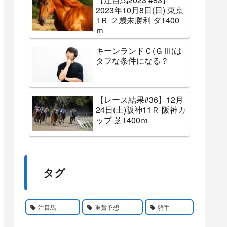
2023年10月8日(日) 東京
1Ｒ ２歳未勝利 ダ1400
ｍ
キーンランドＣ(ＧⅢ)は
タフな条件になる？
【レース結果#36】12月
24日(土)阪神11Ｒ 阪神カ
ップ 芝1400ｍ
タグ
注目馬
重賞予想
騎手