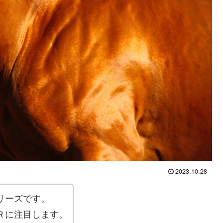
2023.10.28
シリーズです。
11Ｒに注目します。