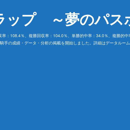
ラップ ～夢のパス
率：108.4％、複勝回収率：104.0％、単勝的中率：34.0％、複勝的中
騎手の成績・データ・分析の掲載を開始しました。詳細はデータルーム