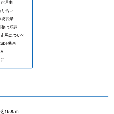
んだ理由
折り合い
血統背景
調整は順調
出走馬について
utube動画
とめ
後に
芝1600ｍ