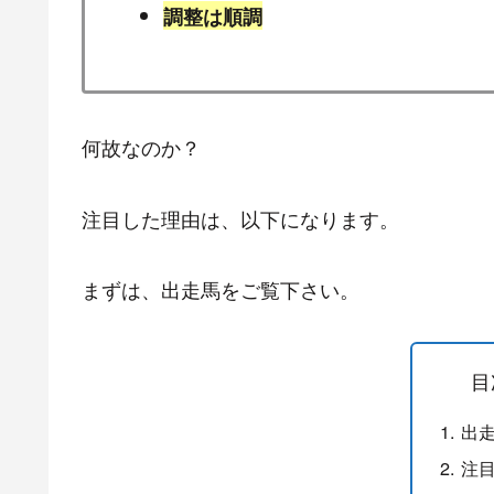
調整は順調
何故なのか？
注目した理由は、以下になります。
まずは、出走馬をご覧下さい。
目
出
注