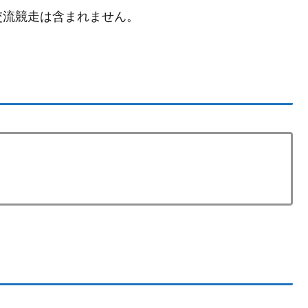
交流競走は含まれません。