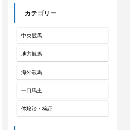
カテゴリー
中央競馬
地方競馬
海外競馬
一口馬主
体験談・検証