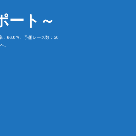
ポート～
率：66.0％、予想レース数：50
へ。