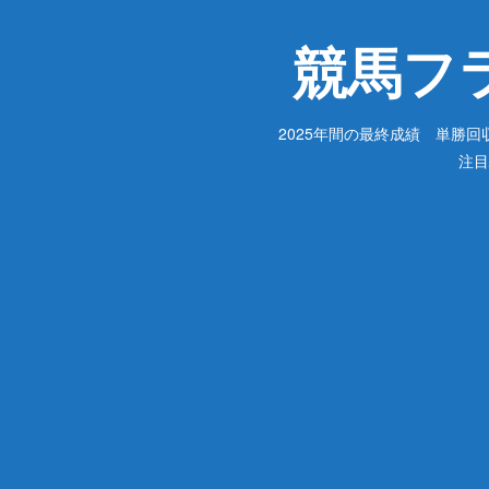
競馬フ
2025年間の最終成績 単勝回収
注目