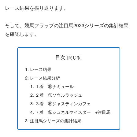
レース結果を振り返ります。
そして、競馬フラップの注目馬2023シリーズの集計結果
を確認します。
目次
レース結果
レース結果分析
１着 ⑯ナミュール
２着 ①ソウルラッシュ
３着 ⑤ジャスティンカフェ
７着 ⑨シュネルマイスター ※注目馬
注目馬シリーズの集計結果