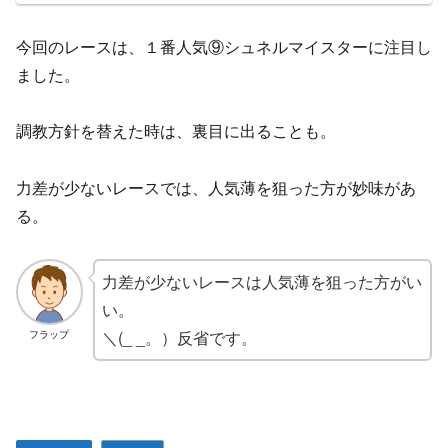
今回のレースは、１番人気⑨シュネルマイスターに注目し
ました。
調教方針を替えた時は、裏目に出ることも。
力差が少ないレースでは、人気薄を狙った方が妙味があ
る。
力差が少ないレースは人気薄を狙った方がい
い。
＼(_ _。）反省です。
フラップ