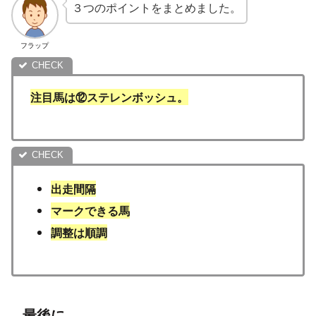
３つのポイントをまとめました。
フラップ
注目馬は⑫ステレンボッシュ。
出走間隔
マークできる馬
調整は順調
最後に