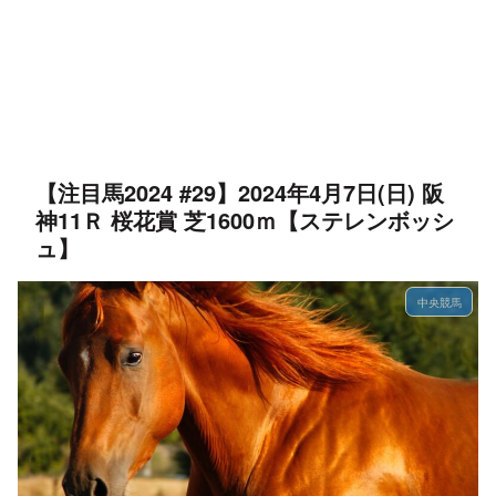
【注目馬2024 #29】2024年4月7日(日) 阪
神11Ｒ 桜花賞 芝1600ｍ【ステレンボッシ
ュ】
中央競馬