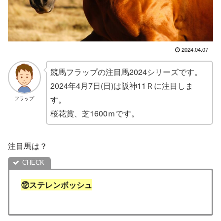
2024.04.07
競馬フラップの注目馬2024シリーズです。
2024年4月7日(日)は阪神11Ｒに注目しま
す。
フラップ
桜花賞、芝1600ｍです。
注目馬は？
⑫ステレンボッシュ