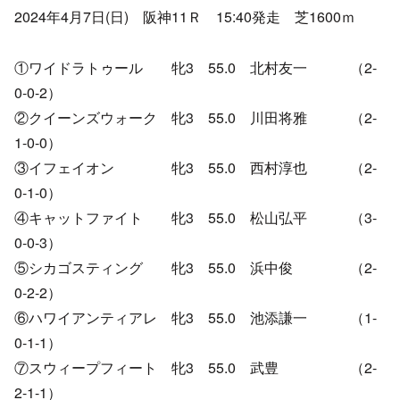
2024年4月7日(日) 阪神11Ｒ 15:40発走 芝1600ｍ
①ワイドラトゥール 牝3 55.0 北村友一 （2-
0-0-2）
②クイーンズウォーク 牝3 55.0 川田将雅 （2-
1-0-0）
③イフェイオン 牝3 55.0 西村淳也 （2-
0-1-0）
④キャットファイト 牝3 55.0 松山弘平 （3-
0-0-3）
⑤シカゴスティング 牝3 55.0 浜中俊 （2-
0-2-2）
⑥ハワイアンティアレ 牝3 55.0 池添謙一 （1-
0-1-1）
⑦スウィープフィート 牝3 55.0 武豊 （2-
2-1-1）