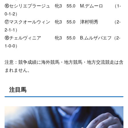
⑯セシリエプラージュ 牝3 55.0 M.デムーロ （1-
0-1-2）
⑰マスクオールウィン 牝3 55.0 津村明秀 （2-
2-1-1）
⑱チェルヴィニア 牝3 55.0 B.ムルザバエフ（2-
1-0-0）
注意：競争成績に海外競馬・地方競馬・地方交流競走は含
まれません。
注目馬