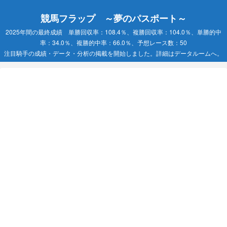
競馬フラップ ～夢のパスポート～
2025年間の最終成績 単勝回収率：108.4％、複勝回収率：104.0％、単勝的中
率：34.0％、複勝的中率：66.0％、予想レース数：50
注目騎手の成績・データ・分析の掲載を開始しました。詳細はデータルームへ。