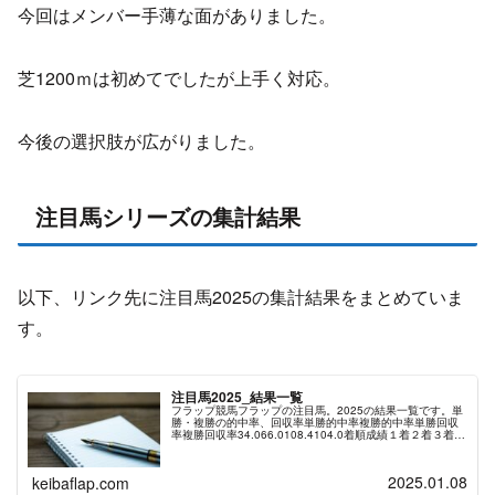
今回はメンバー手薄な面がありました。
芝1200ｍは初めてでしたが上手く対応。
今後の選択肢が広がりました。
注目馬シリーズの集計結果
以下、リンク先に注目馬2025の集計結果をまとめていま
す。
注目馬2025_結果一覧
フラップ競馬フラップの注目馬。2025の結果一覧です。単
勝・複勝の的中率、回収率単勝的中率複勝的中率単勝回収
率複勝回収率34.066.0108.4104.0着順成績１着２着３着４
着以下178817レース結果一覧フラップ一覧にリンクを付け
てい...
2025.01.08
keibaflap.com