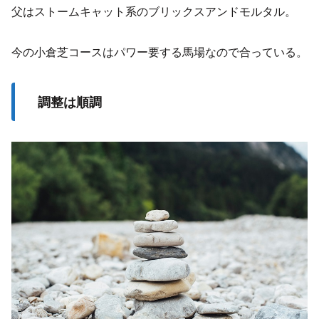
父はストームキャット系のブリックスアンドモルタル。
今の小倉芝コースはパワー要する馬場なので合っている。
調整は順調