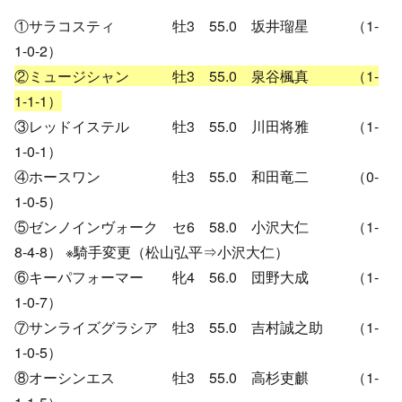
①サラコスティ 牡3 55.0 坂井瑠星 （1-
1-0-2）
②ミュージシャン 牡3 55.0 泉谷楓真 （1-
1-1-1）
③レッドイステル 牡3 55.0 川田将雅 （1-
1-0-1）
④ホースワン 牡3 55.0 和田竜二 （0-
1-0-5）
⑤ゼンノインヴォーク セ6 58.0 小沢大仁 （1-
8-4-8） ※騎手変更（松山弘平⇒小沢大仁）
⑥キーパフォーマー 牝4 56.0 団野大成 （1-
1-0-7）
⑦サンライズグラシア 牡3 55.0 吉村誠之助 （1-
1-0-5）
⑧オーシンエス 牡3 55.0 高杉吏麒 （1-