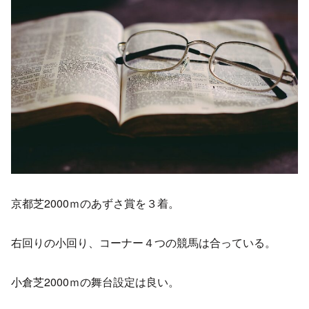
京都芝2000ｍのあずさ賞を３着。
右回りの小回り、コーナー４つの競馬は合っている。
小倉芝2000ｍの舞台設定は良い。