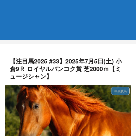
【注目馬2025 #33】2025年7月5日(土) 小
倉9Ｒ ロイヤルバンコク賞 芝2000ｍ【ミ
ュージシャン】
中央競馬