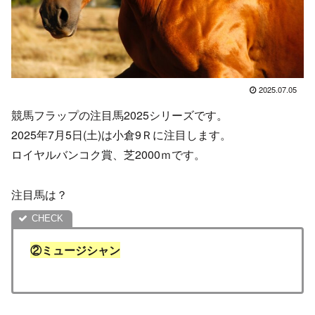
2025.07.05
競馬フラップの注目馬2025シリーズです。
2025年7月5日(土)は小倉9Ｒに注目します。
ロイヤルバンコク賞、芝2000ｍです。
注目馬は？
②ミュージシャン