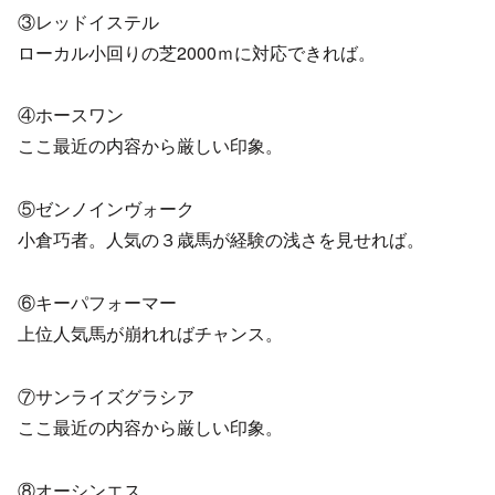
③レッドイステル
ローカル小回りの芝2000ｍに対応できれば。
④ホースワン
ここ最近の内容から厳しい印象。
⑤ゼンノインヴォーク
小倉巧者。人気の３歳馬が経験の浅さを見せれば。
⑥キーパフォーマー
上位人気馬が崩れればチャンス。
⑦サンライズグラシア
ここ最近の内容から厳しい印象。
⑧オーシンエス