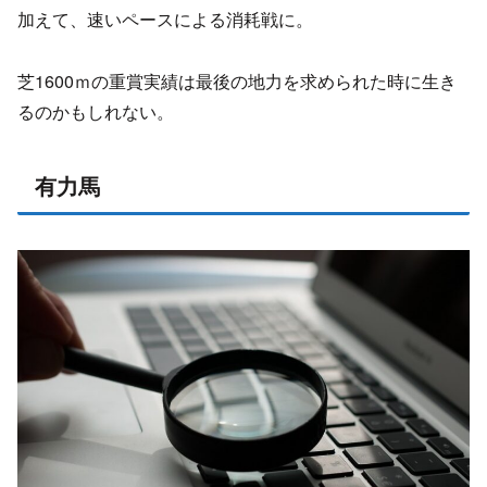
加えて、速いペースによる消耗戦に。
芝1600ｍの重賞実績は最後の地力を求められた時に生き
るのかもしれない。
有力馬