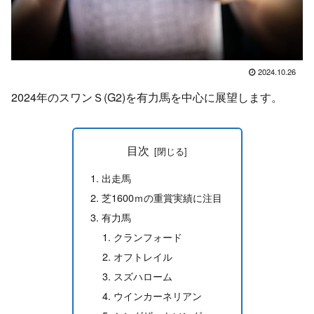
2024.10.26
2024年のスワンＳ(G2)を有力馬を中心に展望します。
目次
出走馬
芝1600ｍの重賞実績に注目
有力馬
クランフォード
オフトレイル
スズハローム
ウインカーネリアン