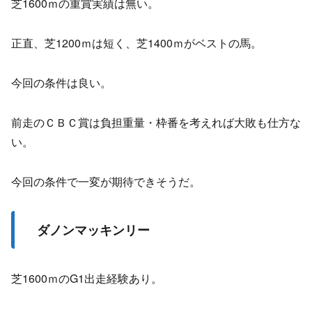
芝1600ｍの重賞実績は無い。
正直、芝1200ｍは短く、芝1400ｍがベストの馬。
今回の条件は良い。
前走のＣＢＣ賞は負担重量・枠番を考えれば大敗も仕方な
い。
今回の条件で一変が期待できそうだ。
ダノンマッキンリー
芝1600ｍのG1出走経験あり。