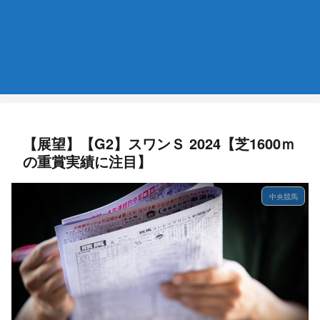
【展望】【G2】スワンＳ 2024【芝1600ｍ
の重賞実績に注目】
中央競馬