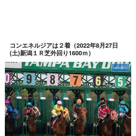
コンエネルジアは２着（2022年8月27日
(土)新潟１Ｒ芝外回り1600ｍ）
中央競馬