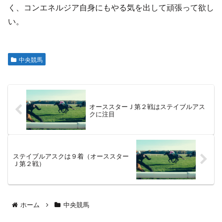
く、コンエネルジア自身にもやる気を出して頑張って欲し
い。
中央競馬
オーススターＪ第２戦はステイブルアス
クに注目
ステイブルアスクは９着（オーススター
Ｊ第２戦）
ホーム
中央競馬